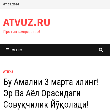
Перейти
07.08.2026
к
содержимому
ATVUZ.RU
Против колдовство!
МЕНЮ
АТВУЗ
Бу Амални 3 марта Қилинг!
Эр Ва Аёл Орасидаги
Совуқчилик Йӯқолади!