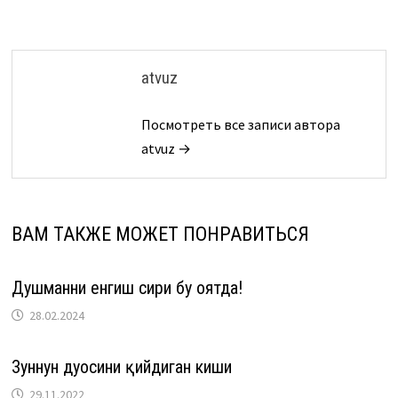
записям
atvuz
Посмотреть все записи автора
atvuz →
ВАМ ТАКЖЕ МОЖЕТ ПОНРАВИТЬСЯ
Душманни енгиш сири бу оятда!
28.02.2024
Зуннун дуосини ӯқийдиган киши
29.11.2022