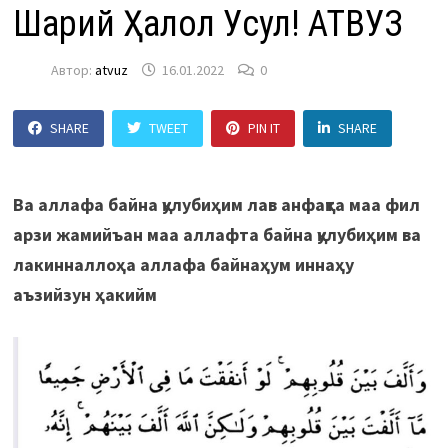
Шарий Ҳалол Усул! АТВУЗ
Автор:
atvuz
16.01.2022
0
SHARE
TWEET
PIN IT
SHARE
Ва аллафа байна қулубиҳим лав анфақта маа фил
арзи жамийъан маа аллафта байна қулубиҳим ва
лакинналлоҳа аллафа байнаҳум иннаҳу
аъзийзун ҳакийм