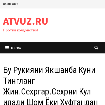
Перейти
06.08.2026
к
содержимому
ATVUZ.RU
Против колдовство!
МЕНЮ
Бу Рукияни Якшанба Куни
Тингланг
Жин.Сехргар.Сехрни Кул
Қилади Шом Ёки Хуфтандан